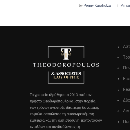
by
Penny Karahotza
In
Μη κα
Αστ
Τρα
Πτω
Εμπ
Rea
Το γραφείο ιδρύθηκε το 2013 από τον
Δίκ
Χρήστο Θεοδωρόπουλο και στην πορεία
των χρόνων ανέπτυξε ιδιαίτερη δυναμική,
Δι
κεφαλαιοποιώντας τη συσσωρευόμενη
εμπειρία και την εμπιστοσύνη εκατοντάδων
Ποι
εντολέων και συνδυάζοντας τη