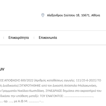
,
,
Αλέξανδρου Σούτσου 18
10671
Αθήνα
Επικαιρότητα
Επικοινωνία
ων
Σ ΑΠΟΦΑΣΗΣ 600/2022 (Αριθμός καταθέσεως αγωγής: 111/25-6-2021) ΤΟ
κή Διαδικασία) ΣΥΓΚΡΟΤΗΘΗΚΕ από τον Δικαστή Απόστολο Μαλακωνάκη,
ον Γραμματέα Νικόλαο Κωστιδάκη. ΣΥΝΕΔΡΙΑΣΕ δημόσια στο ακροατήριό του
να δικάσει την υπόθεση μεταξύ: ΤΟΥ ΕΝΑΓΟΝΤΟΣ: ………………………………,
… αρ. …., με Α.Φ.Μ. ………….–...