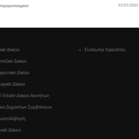
31/05/2022
τηγοριοποιημένο
ικό Δίκαιο
Ευάλωτοι Οφειλέτες
πεζικό Δίκαιο
χευτικό Δίκαιο
ορικό Δίκαιο
l Estate-Δίκαιο Ακινήτων
αιο Δημοσίων Συμβάσεων
αμεσολάβηση
νικό Δίκαιο