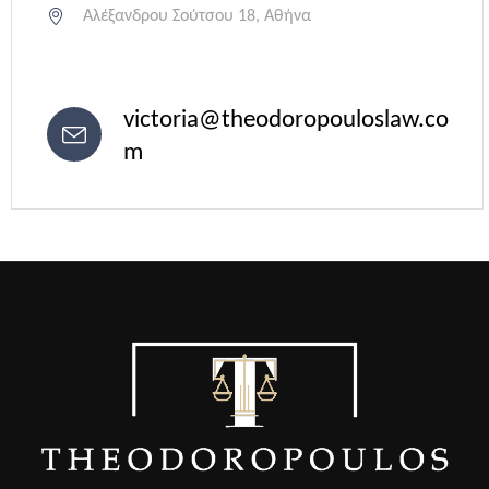
Αλέξανδρου Σούτσου 18, Αθήνα
victoria@theodoropouloslaw.co
m